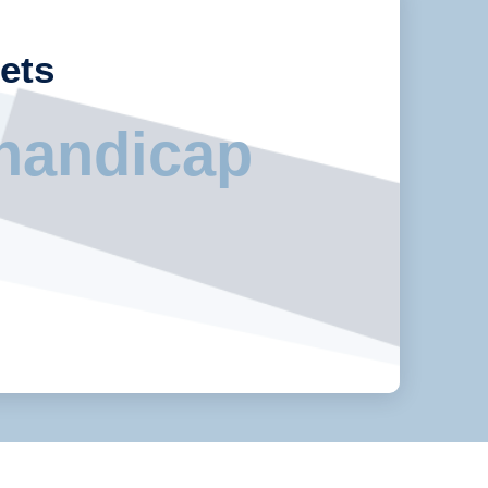
ets
handicap