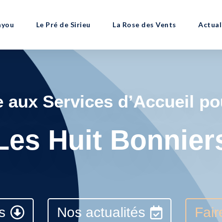
ayou
Le Pré de Sirieu
La Rose des Vents
Actual
 aux Services d’Accueil po
Les Huit Bonnier
s
Nos actualités
Fair