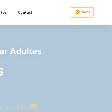
ités
Contact
Dons
ur Adultes
s
e un don